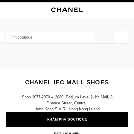
 CHẾ ĐỘ TƯƠNG PHẢN CAO
ĐÓNG THẺ CỬA HÀNG CHANEL IFC MALL SHOES
điều hướng chính
Tìm kiếm
điều hướng chính
TÌM MỘT CỬA HÀNG
Định v
các đề xuất được hiển thị dưới thanh tìm kiếm này
0 Hiện có các đề xuất
THỜI TRANG
KÍNH MẮT
ĐỒNG HỒ VÀ TRANG SỨC
lọc kết quả theo:
lọc
CHANEL IFC MALL SHOES
Shop 2077-2079 & 2080, Podium Level 2, Ifc Mall, 8
Finance Street, Central,
Hong Kong S.a.r., Hong Kong Island
KHÁM PHÁ BOUTIQUE
ĐẶT LỊCH HẸN