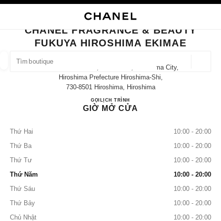
 CHẾ ĐỘ TƯƠNG PHẢN CAO
ĐÓNG THẺ CỬA HÀNG CHANEL FRAGRANCE & BEAUTY FUKUYA HIROSHI
điều hướng chính
Tìm kiếm
điều hướng chính
CHANEL FRAGRANCE & BEAUTY
FUKUYA HIROSHIMA EKIMAE
TÌM MỘT CỬA HÀNG
Định v
9-1 Matsubara-Cho, Minami-Ku, Hiroshima City,
các đề xuất được hiển thị dưới thanh tìm kiếm này
0 Hiện có các đề xuất
Hiroshima Prefecture Hiroshima-Shi,
730-8501 Hiroshima, Hiroshima
CHANEL FRAGRANCE & BE
GỌI
082-568-3140
LỊCH TRÌNH
THỜI TRANG
KÍNH MẮT
ĐỒNG HỒ VÀ TRANG SỨC
lọc kết quả theo:
lọc
GIỜ MỞ CỬA
Thứ Hai
10:00 - 20:00
Thứ Ba
10:00 - 20:00
Thứ Tư
10:00 - 20:00
Thứ Năm
10:00 - 20:00
Thứ Sáu
10:00 - 20:00
Thứ Bảy
10:00 - 20:00
Chủ Nhật
10:00 - 20:00