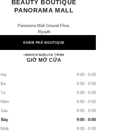
BEAUTY BOUTIQUE
PANORAMA MALL
Panorama Mall Ground Floor,
Riyadh
KHÁM PHÁ BOUTIQUE
CHANEL Fragrance and Beauty Boutique
+966537474435
GỌI
LỊCH TRÌNH
GIỜ MỞ CỬA
 Hai
9:00 - 0:00
 Ba
9:00 - 0:00
 Tư
9:00 - 0:00
 Năm
9:00 - 0:00
 Sáu
9:00 - 0:00
 Bảy
9:00 - 0:00
 Nhật
9:00 - 0:00