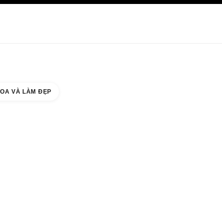
HĂM SÓC DA
ABOUT CHANEL
OA VÀ LÀM ĐẸP
A MALL