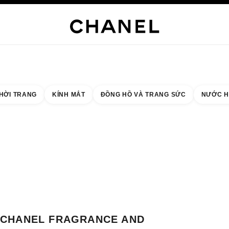
NG SỨC CAO CẤP
TRANG SỨC
ĐỒNG HỒ
MẮT KÍNH
NƯỚC HOA
TRANG ĐIỂM
C
HỜI TRANG
KÍNH MẮT
ĐỒNG HỒ VÀ TRANG SỨC
NƯỚC H
 quả theo:
cửa hàng gần nhất
THẺ CỬA HÀNG CHANEL FRAGRANCE AND BEAUTY BOUTIQUE PANORAM
CHANEL FRAGRANCE AND