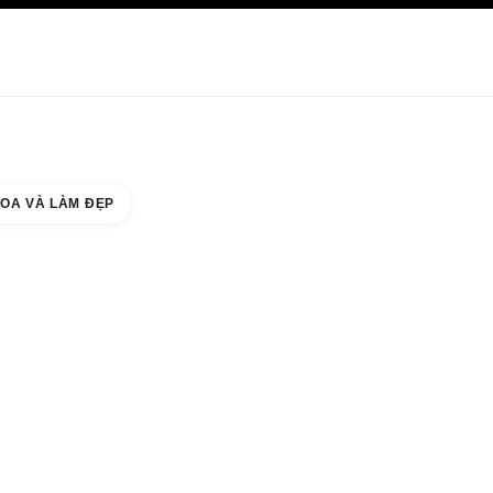
HĂM SÓC DA
ABOUT CHANEL
OA VÀ LÀM ĐẸP