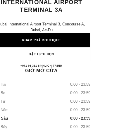
INTERNATIONAL AIRPORT
TERMINAL 3A
ubai International Airport Terminal 3, Concourse A,
Dubai, Ae-Du
KHÁM PHÁ BOUTIQUE
ĐẶT LỊCH HẸN
CHANEL DUBAI INTERNATIONAL 
+971 04 381 8444
GỌI
LỊCH TRÌNH
GIỜ MỞ CỬA
 Hai
0:00 - 23:59
 Ba
0:00 - 23:59
 Tư
0:00 - 23:59
 Năm
0:00 - 23:59
 Sáu
0:00 - 23:59
 Bảy
0:00 - 23:59