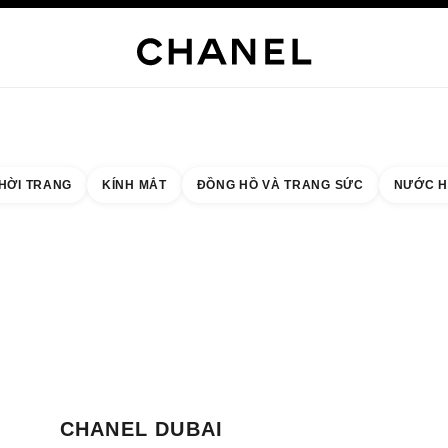
NG SỨC CAO CẤP
TRANG SỨC
ĐỒNG HỒ
MẮT KÍNH
NƯỚC HOA
TRANG ĐIỂM
C
HỜI TRANG
KÍNH MẮT
ĐỒNG HỒ VÀ TRANG SỨC
NƯỚC H
 quả theo:
cửa hàng gần nhất
THẺ CỬA HÀNG CHANEL DUBAI INTERNATIONAL AIRPORT TERMINAL 3A
CHANEL DUBAI