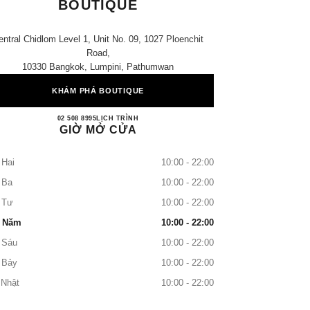
BOUTIQUE
entral Chidlom Level 1, Unit No. 09, 1027 Ploenchit
Road,
10330 Bangkok, Lumpini, Pathumwan
KHÁM PHÁ BOUTIQUE
CHANEL CHIDLOM SHOE BOUTIQU
02 508 8995
GỌI
LỊCH TRÌNH
GIỜ MỞ CỬA
 Hai
10:00 - 22:00
 Ba
10:00 - 22:00
 Tư
10:00 - 22:00
 Năm
10:00 - 22:00
 Sáu
10:00 - 22:00
 Bảy
10:00 - 22:00
 Nhật
10:00 - 22:00