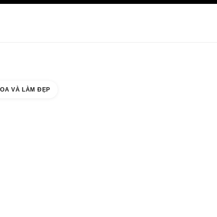
HĂM SÓC DA
ABOUT CHANEL
OA VÀ LÀM ĐẸP