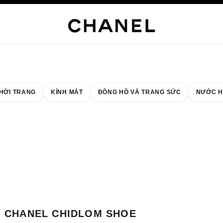
NG SỨC CAO CẤP
TRANG SỨC
ĐỒNG HỒ
MẮT KÍNH
NƯỚC HOA
TRANG ĐIỂM
C
HỜI TRANG
KÍNH MẮT
ĐỒNG HỒ VÀ TRANG SỨC
NƯỚC H
 quả theo:
cửa hàng gần nhất
THẺ CỬA HÀNG CHANEL CHIDLOM SHOE BOUTIQUE
CHANEL CHIDLOM SHOE