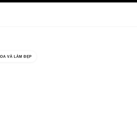
HĂM SÓC DA
ABOUT CHANEL
OA VÀ LÀM ĐẸP