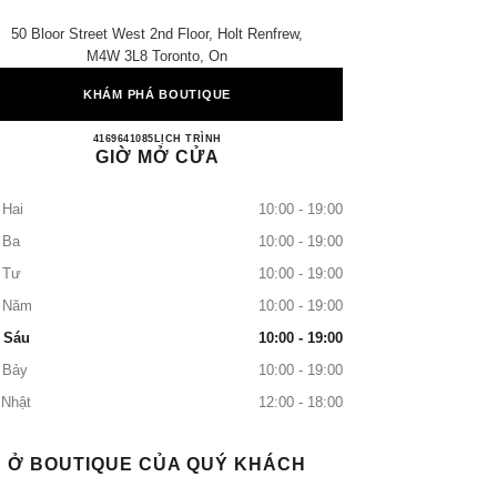
50 Bloor Street West 2nd Floor, Holt Renfrew,
M4W 3L8 Toronto, On
KHÁM PHÁ BOUTIQUE
CHANEL BLOOR STREET
4169641085
GỌI
LỊCH TRÌNH
GIỜ MỞ CỬA
 Hai
10:00 - 19:00
 Ba
10:00 - 19:00
 Tư
10:00 - 19:00
 Năm
10:00 - 19:00
 Sáu
10:00 - 19:00
 Bảy
10:00 - 19:00
 Nhật
12:00 - 18:00
Ở BOUTIQUE CỦA QUÝ KHÁCH