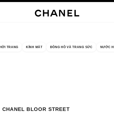
NG SỨC CAO CẤP
TRANG SỨC
ĐỒNG HỒ
MẮT KÍNH
NƯỚC HOA
TRANG ĐIỂM
C
HỜI TRANG
KÍNH MẮT
ĐỒNG HỒ VÀ TRANG SỨC
NƯỚC H
 quả theo:
cửa hàng gần nhất
THẺ CỬA HÀNG CHANEL BLOOR STREET
CHANEL BLOOR STREET