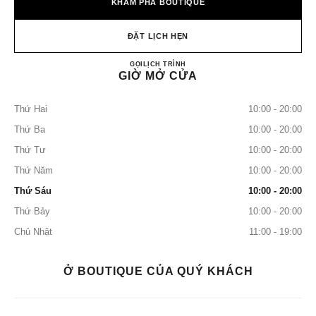
KHÁM PHÁ BOUTIQUE
ĐẶT LỊCH HẸN
CHANEL Beauty Boutique - Multi
GỌI
+507 6252-0693
LỊCH TRÌNH
GIỜ MỞ CỬA
Thứ Hai
10:00 - 20:00
Thứ Ba
10:00 - 20:00
Thứ Tư
10:00 - 20:00
Thứ Năm
10:00 - 20:00
Thứ Sáu
10:00 - 20:00
Thứ Bảy
10:00 - 20:00
Chủ Nhật
11:00 - 19:00
Ở BOUTIQUE CỦA QUÝ KHÁCH