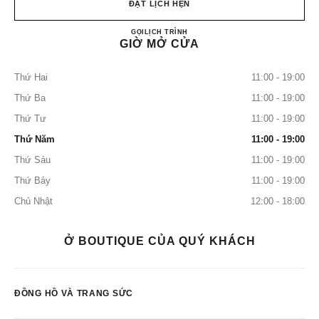
ĐẶT LỊCH HẸN
CHANEL 5th Avenue Watches and
GỌI
+1 (212) 535-5828
LỊCH TRÌNH
GIỜ MỞ CỬA
Thứ Hai
11:00 - 19:00
Thứ Ba
11:00 - 19:00
Thứ Tư
11:00 - 19:00
Thứ Năm
11:00 - 19:00
Thứ Sáu
11:00 - 19:00
Thứ Bảy
11:00 - 19:00
Chủ Nhật
12:00 - 18:00
Ở BOUTIQUE CỦA QUÝ KHÁCH
ĐỒNG HỒ VÀ TRANG SỨC