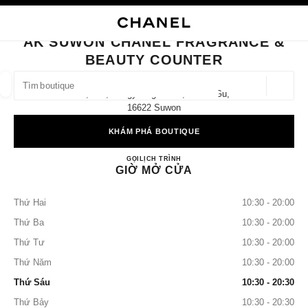
 CHẾ ĐỘ TƯƠNG PHẢN CAO
ĐÓNG THẺ CỬA HÀNG AK SUWON CHANEL FRAGRANCE & BEAUTY COU
điều hướng chính
Tìm kiếm
điều hướng chính
AK SUWON CHANEL FRAGRANCE &
BEAUTY COUNTER
TÌM MỘT CỬA HÀNG
Định v
1f, 924, Deogyeong-Daero, Paldal-Gu,
các đề xuất được hiển thị dưới thanh tìm kiếm này
0 Hiện có các đề xuất
16622 Suwon
KHÁM PHÁ BOUTIQUE
THỜI TRANG
KÍNH MẮT
ĐỒNG HỒ VÀ TRANG SỨC
lọc kết quả theo:
lọc
AK Suwon CHANEL Fragrance &
GỌI
+82 31 240 1126
LỊCH TRÌNH
GIỜ MỞ CỬA
Thứ Hai
10:30 - 20:00
Thứ Ba
10:30 - 20:00
Thứ Tư
10:30 - 20:00
Thứ Năm
10:30 - 20:00
Thứ Sáu
10:30 - 20:30
Thứ Bảy
10:30 - 20:30