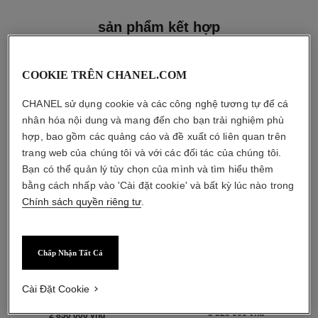
sản phẩm kết hợp
COOKIE TRÊN CHANEL.COM
CHANEL sử dụng cookie và các công nghệ tương tự để cá
nhân hóa nội dung và mang đến cho bạn trải nghiệm phù
hợp, bao gồm các quảng cáo và đề xuất có liên quan trên
trang web của chúng tôi và với các đối tác của chúng tôi.
Bạn có thể quản lý tùy chọn của mình và tìm hiểu thêm
bằng cách nhấp vào 'Cài đặt cookie' và bất kỳ lúc nào trong
Chính sách quyền riêng tư
.
Chấp Nhận Tất Cả
chance eau tendre
chance eau tendre
Eau de Parfum Dạng Xịt
Dầu Dưỡng Thể Cấp Ẩm
Cài Đặt Cookie
Tham chiếu 126260
Hương Nước Hoa
bắt đầu từ
Tham chiếu 126760
3 520 000 vnd
*
2 850 000 vnd
*