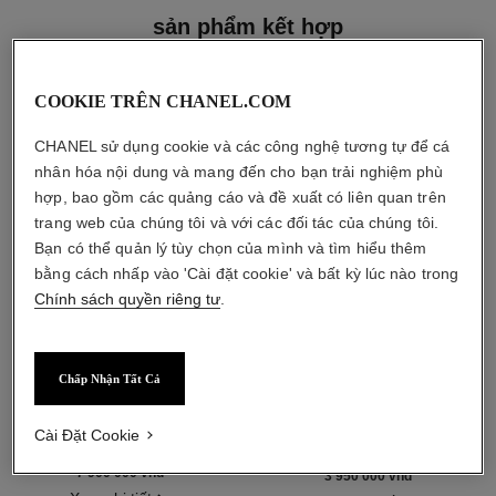
sản phẩm kết hợp
COOKIE TRÊN CHANEL.COM
CHANEL sử dụng cookie và các công nghệ tương tự để cá
nhân hóa nội dung và mang đến cho bạn trải nghiệm phù
hợp, bao gồm các quảng cáo và đề xuất có liên quan trên
trang web của chúng tôi và với các đối tác của chúng tôi.
Bạn có thể quản lý tùy chọn của mình và tìm hiểu thêm
bằng cách nhấp vào 'Cài đặt cookie' và bất kỳ lúc nào trong
Chính sách quyền riêng tư
.
Chấp Nhận Tất Cả
sublimage le soin perfecteur
gabrielle chanel
Kem Lót Tối Ưu : Dưỡng Ẩm và
L'Eau
Cài Đặt Cookie
Làm Sáng
Tham chiếu 120360
bắt đầu từ
Tham chiếu 144270
7 900 000 vnd
*
3 950 000 vnd
*