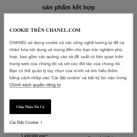
sản phẩm kết hợp
COOKIE TRÊN CHANEL.COM
CHANEL sử dụng cookie và các công nghệ tương tự để cá
nhân hóa nội dung và mang đến cho bạn trải nghiệm phù
hợp, bao gồm các quảng cáo và đề xuất có liên quan trên
trang web của chúng tôi và với các đối tác của chúng tôi.
Bạn có thể quản lý tùy chọn của mình và tìm hiểu thêm
bằng cách nhấp vào 'Cài đặt cookie' và bất kỳ lúc nào trong
Chính sách quyền riêng tư
.
Chấp Nhận Tất Cả
noir allure
le lift crème
Mascara All-in-one: Làm Dày,
Làm Mịn – Săn Chắc – Hiệu
Dài, Cong và Định Hình Dáng
Ứng Nâng Cơ
Cài Đặt Cookie
Tham chiếu 190010
mi
Tham chiếu 141780
9 Tông màu
4 290 000 vnd
*
1 430 000 vnd
*