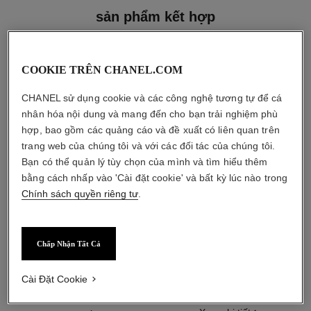
sản phẩm kết hợp
COOKIE TRÊN CHANEL.COM
CHANEL sử dụng cookie và các công nghệ tương tự để cá
nhân hóa nội dung và mang đến cho bạn trải nghiệm phù
hợp, bao gồm các quảng cáo và đề xuất có liên quan trên
trang web của chúng tôi và với các đối tác của chúng tôi.
Bạn có thể quản lý tùy chọn của mình và tìm hiểu thêm
bằng cách nhấp vào 'Cài đặt cookie' và bất kỳ lúc nào trong
Chính sách quyền riêng tư
.
Chấp Nhận Tất Cả
bleu de chanel
bleu de chanel
Eau de Parfum Dạng Xịt
Lõi Thay Dạng Twist and Spray
Tham chiếu 107360
– Eau de Parfum
Cài Đặt Cookie
bắt đầu từ
Tham chiếu 107300
4 050 000 vnd
*
3 350 000 vnd
*