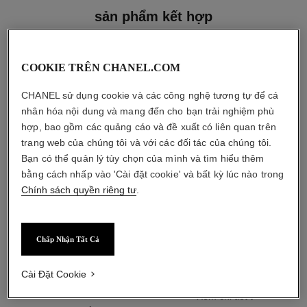
sản phẩm kết hợp
COOKIE TRÊN CHANEL.COM
CHANEL sử dụng cookie và các công nghệ tương tự để cá
nhân hóa nội dung và mang đến cho bạn trải nghiệm phù
hợp, bao gồm các quảng cáo và đề xuất có liên quan trên
trang web của chúng tôi và với các đối tác của chúng tôi.
Bạn có thể quản lý tùy chọn của mình và tìm hiểu thêm
bằng cách nhấp vào 'Cài đặt cookie' và bất kỳ lúc nào trong
Chính sách quyền riêng tư
.
Chấp Nhận Tất Cả
n°5
n°5
Eau de Parfum Dạng Xịt
Nước Hoa cho Tóc
Tham chiếu 125530
Tham chiếu 105798
Cài Đặt Cookie
bắt đầu từ
1 950 000 vnd
*
4 050 000 vnd
*
Xem chi tiết