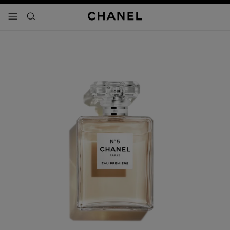
 chế độ tương phản cao
menu - điều hướng chính
- điều hướng chính
tìm kiếm