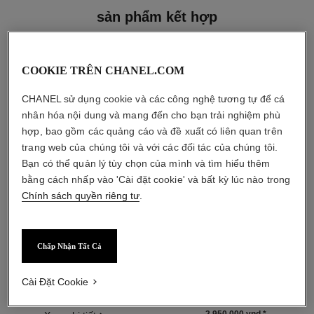
sản phẩm kết hợp
COOKIE TRÊN CHANEL.COM
CHANEL sử dụng cookie và các công nghệ tương tự để cá
nhân hóa nội dung và mang đến cho bạn trải nghiệm phù
hợp, bao gồm các quảng cáo và đề xuất có liên quan trên
trang web của chúng tôi và với các đối tác của chúng tôi.
Bạn có thể quản lý tùy chọn của mình và tìm hiểu thêm
bằng cách nhấp vào 'Cài đặt cookie' và bất kỳ lúc nào trong
Chính sách quyền riêng tư
.
Chấp Nhận Tất Cả
paris - riviera
hydra beauty micro sérum
Les Eaux de Chanel – Sữa
Tinh Chất Bổ Sung Độ Ẩm và
Dưỡng Thể
Tái Cân Bằng da
Cài Đặt Cookie
Tham chiếu 102930
Tham chiếu 133325
bắt đầu từ
2 010 000 vnd
*
2 950 000 vnd
*