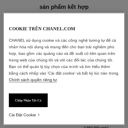
sản phẩm kết hợp
COOKIE TRÊN CHANEL.COM
CHANEL sử dụng cookie và các công nghệ tương tự để cá
nhân hóa nội dung và mang đến cho bạn trải nghiệm phù
hợp, bao gồm các quảng cáo và đề xuất có liên quan trên
trang web của chúng tôi và với các đối tác của chúng tôi.
Bạn có thể quản lý tùy chọn của mình và tìm hiểu thêm
bằng cách nhấp vào 'Cài đặt cookie' và bất kỳ lúc nào trong
Chính sách quyền riêng tư
.
Chấp Nhận Tất Cả
paris - venise
hydra beauty micro sérum
Eau de Toilette Dạng Xịt
Tinh Chất Bổ Sung Độ Ẩm và
Tham chiếu 102420
Tái Cân Bằng da
Cài Đặt Cookie
4 860 000 vnd
*
Tham chiếu 133325
bắt đầu từ
Xem chi tiết
2 950 000 vnd
*