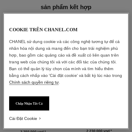
sản phẩm kết hợp
COOKIE TRÊN CHANEL.COM
CHANEL sử dụng cookie và các công nghệ tương tự để cá
nhân hóa nội dung và mang đến cho bạn trải nghiệm phù
hợp, bao gồm các quảng cáo và đề xuất có liên quan trên
trang web của chúng tôi và với các đối tác của chúng tôi.
Bạn có thể quản lý tùy chọn của mình và tìm hiểu thêm
bằng cách nhấp vào 'Cài đặt cookie' và bất kỳ lúc nào trong
Chính sách quyền riêng tư
.
Chấp Nhận Tất Cả
paris - paris
les beiges water-fresh tint
Les Eaux de Chanel – Eau de
Kem Nền Dạng Nước với Hạt
Toilette Dạng Xịt
Sắc Tố Vi Lỏng. Hiệu Ứng
Cài Đặt Cookie
Tham chiếu 102440
Tham chiếu 158810
Mỏng Nhẹ như da Mộc. Làn da
bắt đầu từ
3 Tông màu
Tỏa Sáng Rạng Rỡ và Tự
2 230 000 vnd
*
3 350 000 vnd
*