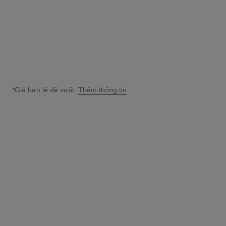
Xem chi tiết
Xem chi tiết
*Giá bán lẻ đề xuất.
Thêm thông tin
↩