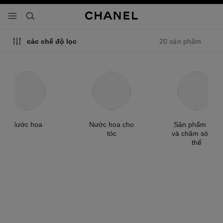
 chế độ tương phản cao
menu - điều hướng chính
- điều hướng chính
tìm kiếm
20 sản phẩm
các chế độ lọc
Nước hoa
Nước hoa cho
Sản phẩm tắm
tóc
và chăm sóc cơ
thể