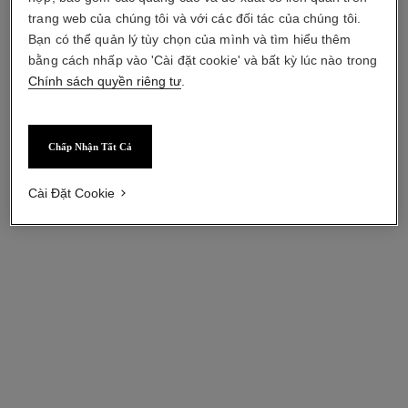
trang web của chúng tôi và với các đối tác của chúng tôi.
Bạn có thể quản lý tùy chọn của mình và tìm hiểu thêm
bằng cách nhấp vào 'Cài đặt cookie' và bất kỳ lúc nào trong
Chính sách quyền riêng tư
.
n°5
n°5 l’eau
Chấp Nhận Tất Cả
Xà Phòng Tắm
Gel Tắm
Tham chiếu 105700
Tham chiếu 105660
950 000 vnd
*
1 090 000 vnd
*
Cài Đặt Cookie
Xem chi tiết
Xem chi tiết