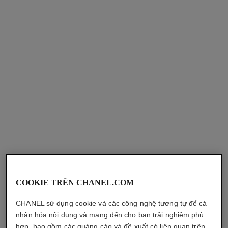
n°5
n°5
Nước Hoa Dạng Twist and
Phiên Bản Extrait
Spray Có Lõi Thay Thế – Eau
Tham chiếu 120950
3 590 000 vnd
*
Tham chiếu 125407
de Parfum
4 850 000 vnd
*
Xem chi tiết
Xem chi tiết
COOKIE TRÊN CHANEL.COM
CHANEL sử dụng cookie và các công nghệ tương tự để cá
nhân hóa nội dung và mang đến cho bạn trải nghiệm phù
hợp, bao gồm các quảng cáo và đề xuất có liên quan trên