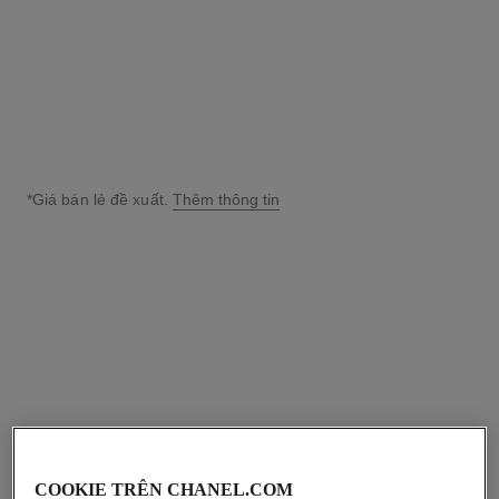
Xem chi tiết
*Giá bán lẻ đề xuất.
Thêm thông tin
↩
COOKIE TRÊN CHANEL.COM