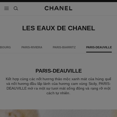
 chế độ tương phản cao
menu - điều hướng chính
- điều hướng chính
tìm kiếm
LES EAUX DE CHANEL
MBOURG
PARIS-RIVIERA
PARIS-BIARRITZ
PARIS-DEAUVILLE
PARIS-DEAUVILLE
Kết hợp cùng các nốt hương thảo mộc xanh mát của húng quế
và nốt hương đầu lấp lánh của hương cam vùng Sicily, PARIS-
DEAUVILLE mở ra một sự tươi mát sống động và rạng rỡ một
cách tự nhiên.