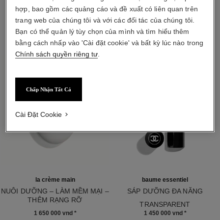
hợp, bao gồm các quảng cáo và đề xuất có liên quan trên
SẢN PHẨM LÀM ĐẸP THIẾT YẾU
trang web của chúng tôi và với các đối tác của chúng tôi.
Bạn có thể quản lý tùy chọn của mình và tìm hiểu thêm
bằng cách nhấp vào 'Cài đặt cookie' và bất kỳ lúc nào trong
Chính sách quyền riêng tư
.
Chấp Nhận Tất Cả
Cài Đặt Cookie
la crème main
baume essentiel
NUÔI DƯỠNG – LÀM MỀM MẠI –
SÁP DƯỠNG ĐA NĂNG
THÊM RẠNG RỠ
Tham chiếu 169050
TRANSPARENT
Tham chiếu 133850
1 650 000 vnd
*
1 450 000 vnd
*