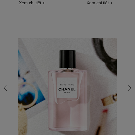
Xem chi tiết
Xem chi tiết
Đi tới slide cuối cùng
Xem