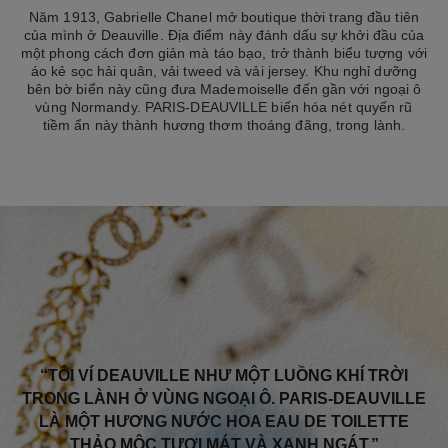
Năm 1913, Gabrielle Chanel mở boutique thời trang đầu tiên
của mình ở Deauville. Địa điểm này đánh dấu sự khởi đầu của
một phong cách đơn giản mà táo bạo, trở thành biểu tượng với
áo kẻ sọc hải quân, vải tweed và vải jersey. Khu nghỉ dưỡng
bên bờ biển này cũng đưa Mademoiselle đến gần với ngoại ô
vùng Normandy. PARIS-DEAUVILLE biến hóa nét quyến rũ
tiềm ẩn này thành hương thơm thoáng đãng, trong lành.
“TÔI VÍ DEAUVILLE NHƯ MỘT LUỒNG KHÍ TRỜI
TRONG LÀNH Ở VÙNG NGOẠI Ô. PARIS-DEAUVILLE
LÀ MỘT HƯƠNG NƯỚC HOA EAU DE TOILETTE
THẢO MỘC TƯƠI MÁT VÀ XANH NGÁT.”