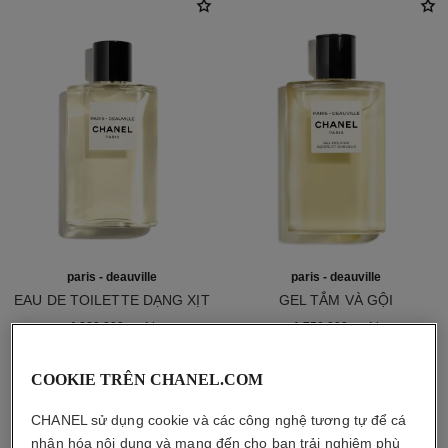
paris - deauville
paris - deauville
EAU DE TOILETTE DẠNG XỊT
GEL TẮM VÀ GỘI
Tham chiếu 102400
Tham chiếu 102800
4 860 000 vnd
*
1 750 000 vnd
*
Xem chi tiết
Xem chi tiết
COOKIE TRÊN CHANEL.COM
CHANEL sử dụng cookie và các công nghệ tương tự để cá
nhân hóa nội dung và mang đến cho bạn trải nghiệm phù