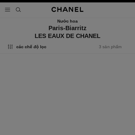
 chế độ tương phản cao
menu - điều hướng chính
- điều hướng chính
tìm kiếm
Nước hoa
Paris-Biarritz
LES EAUX DE CHANEL
3 sản phẩm
các chế độ lọc
paris - biarritz
paris - biarritz