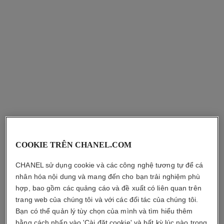
2 850 000 vnd
*
1 490 000 vnd
*
Xem chi tiết
Xem chi tiết
COOKIE TRÊN CHANEL.COM
coco
coco noir
CHANEL sử dụng cookie và các công nghệ tương tự để cá
Sữa Dưỡng Ẩm Toàn Thân
Sữa Dưỡng Ẩm Toàn Thân
nhân hóa nội dung và mang đến cho bạn trải nghiệm phù
Tham chiếu 113850
Tham chiếu 113740
2 010 000 vnd
*
2 010 000 vnd
*
hợp, bao gồm các quảng cáo và đề xuất có liên quan trên
trang web của chúng tôi và với các đối tác của chúng tôi.
Xem chi tiết
Xem chi tiết
Bạn có thể quản lý tùy chọn của mình và tìm hiểu thêm
bằng cách nhấp vào 'Cài đặt cookie' và bất kỳ lúc nào trong