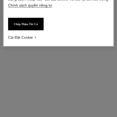
Chính sách quyền riêng tư
.
Chấp Nhận Tất Cả
Cài Đặt Cookie
coco noir
Kem Dưỡng Ẩm Toàn Thân
Tham chiếu 113730
2 850 000 vnd
*
Xem chi tiết