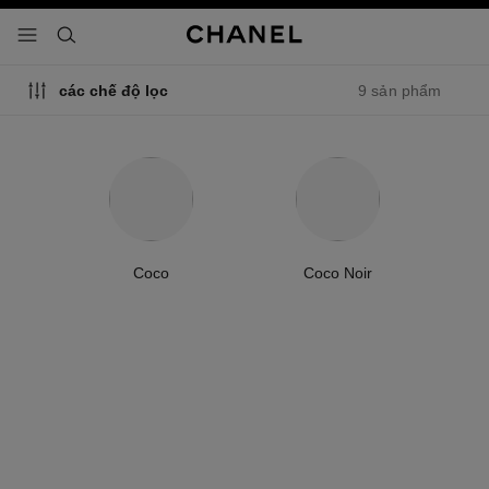
 chế độ tương phản cao
menu - điều hướng chính
- điều hướng chính
tìm kiếm
9 sản phẩm
các chế độ lọc
Coco
Coco Noir