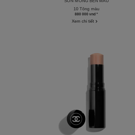
SƠN MÓNG BỀN MÀU
Tham chiếu 179413
10 Tông màu
880 000 vnd
*
Xem chi tiết