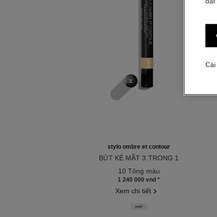
đặt
Cài
stylo ombre et contour
BÚT KẺ MẮT 3 TRONG 1
Tham chiếu 182264
10 Tông màu
1 240 000 vnd
*
Xem chi tiết
mới