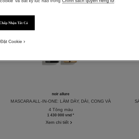
 cookie' và bất kỳ lúc nào trong
Chính sách quyền riêng tư
.
Chấp Nhận Tất Cả
 Đặt Cookie
noir allure
MASCARA ALL-IN-ONE: LÀM DÀY, DÀI, CONG VÀ
S
Tham chiếu 190087
ĐỊNH HÌNH DÁNG MI
Tham chiế
4 Tông màu
1 430 000 vnd
*
Xem chi tiết