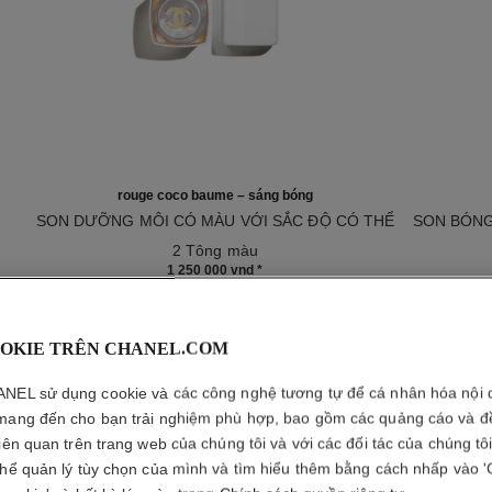
rouge coco baume – sáng bóng
SON DƯỠNG MÔI CÓ MÀU VỚI SẮC ĐỘ CÓ THỂ
SON BÓNG
Tham chiếu 171772
ĐIỀU CHỈNH THEO Ý THÍCH
Tham chiế
2 Tông màu
1 250 000 vnd
*
Xem chi tiết
mới
OKIE TRÊN CHANEL.COM
NEL sử dụng cookie và các công nghệ tương tự để cá nhân hóa nội 
mang đến cho bạn trải nghiệm phù hợp, bao gồm các quảng cáo và đ
liên quan trên trang web của chúng tôi và với các đối tác của chúng tô
thể quản lý tùy chọn của mình và tìm hiểu thêm bằng cách nhấp vào '