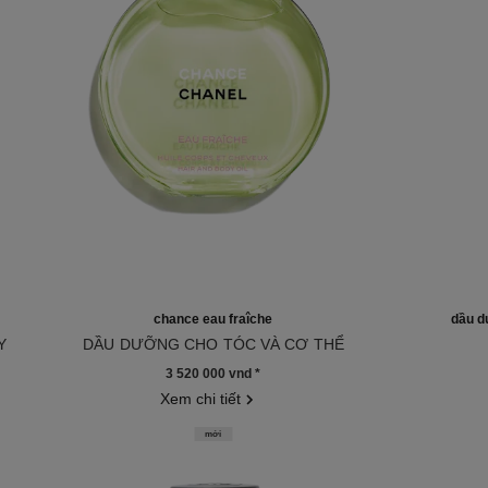
chance eau fraîche
dầu d
Y
DẦU DƯỠNG CHO TÓC VÀ CƠ THỂ
Tham chiếu 136895
Tham chiế
3 520 000 vnd
*
Xem chi tiết
mới