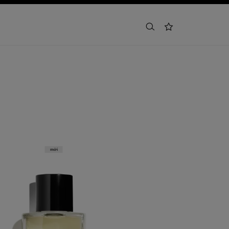
tìm kiếm
danh sách yêu thích
mới