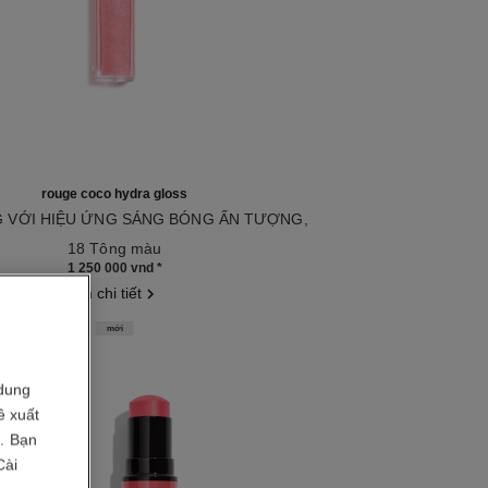
rouge coco hydra gloss
 VỚI HIỆU ỨNG SÁNG BÓNG ẤN TƯỢNG,
u 158432
ẨM MƯỢT VÀ MỊN MÀNG
18 Tông màu
1 250 000 vnd
*
Xem chi tiết
mới
dung
ề xuất
i. Bạn
Cài