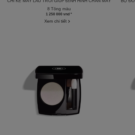
CHÌ KẺ MÀY LÂU TRÔI GIÚP ĐỊNH HÌNH CHÂN MÀY
BỘ ĐÔ
Tham chiếu 191158
Tham chiế
8 Tông màu
1 250 000 vnd
*
Xem chi tiết