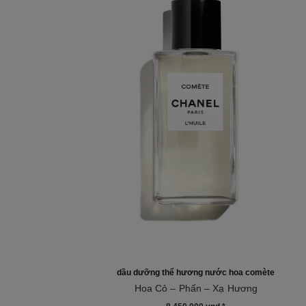
dầu dưỡng thể hương nước hoa comète
Hoa Cỏ – Phấn – Xạ Hương
Tham chiếu 120925