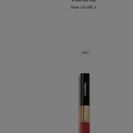
8 450 000 vnd
*
Xem chi tiết
mới