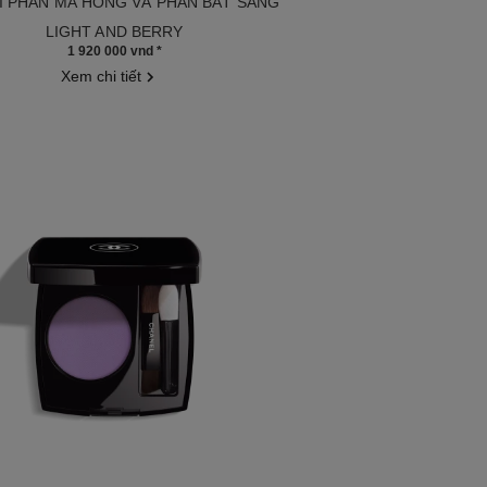
I PHẤN MÁ HỒNG VÀ PHẤN BẮT SÁNG
u 151668
LIGHT AND BERRY
1 920 000 vnd
*
Xem chi tiết