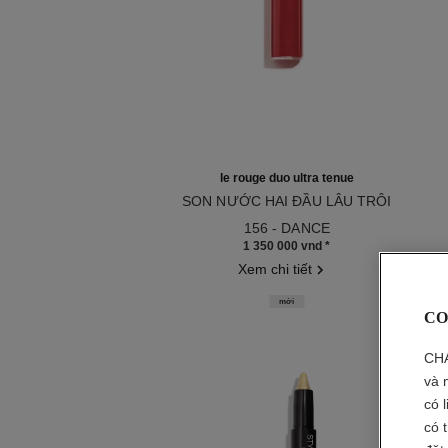
le rouge duo ultra tenue
SON NƯỚC HAI ĐẦU LÂU TRÔI
Tham chiếu 175214
156 - DANCE
1 350 000 vnd
*
Xem chi tiết
mới
CO
CHA
và 
có 
có 