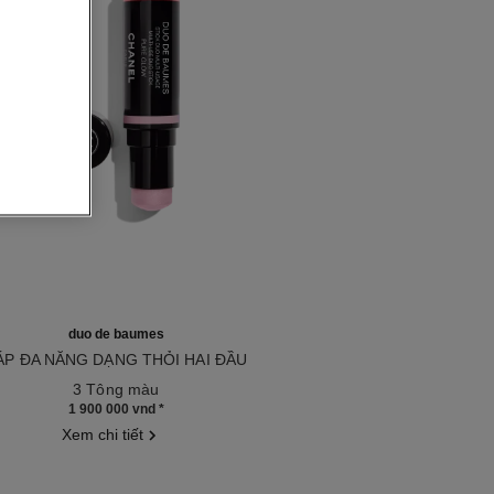
duo de baumes
ÁP ĐA NĂNG DẠNG THỎI HAI ĐẦU
u 151608
3 Tông màu
1 900 000 vnd
*
Xem chi tiết