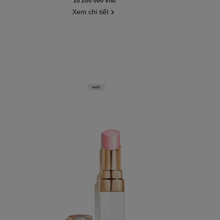
10 200 000 vnd
*
Xem chi tiết
mới