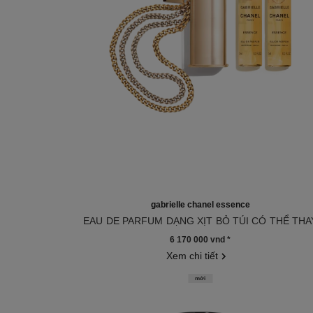
gabrielle chanel essence
EAU DE PARFUM DẠNG XỊT BỎ TÚI CÓ THỂ THA
Tham chiếu 120600
LÕI
6 170 000 vnd
*
Xem chi tiết
mới