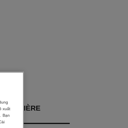
dung
 PREMIÈRE
ề xuất
i. Bạn
Cài