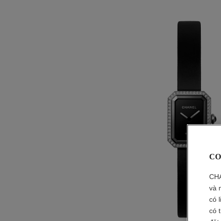
CO
CHA
và 
có 
có 