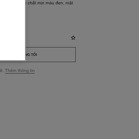
g, dây cao su chất mịn màu đen, mặt
 màu đen
42
ND
*
LIÊN HỆ CHÚNG TÔI
t.
Thêm thông tin