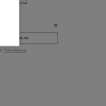
èm dây đeo thứ hai
89
ND
*
LIÊN HỆ CHÚNG TÔI
t.
Thêm thông tin