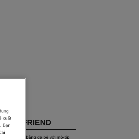
dung
ề xuất
 BOY·FRIEND
i. Bạn
Cài
GE, dây đeo bằng da bê với mô-típ