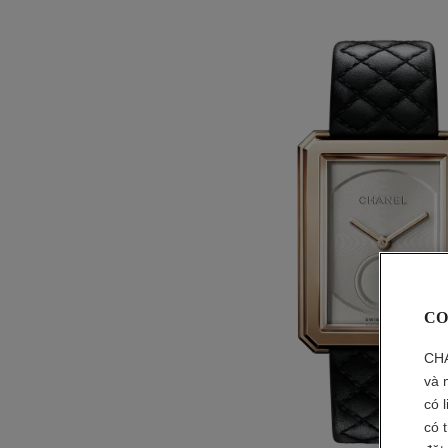
CO
CHA
và 
có 
có 