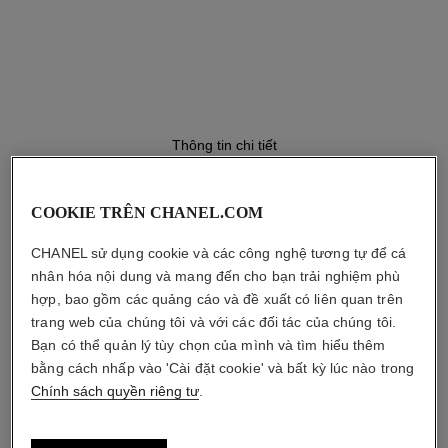
Dây đeo
Bộ chuyển động
Dây đeo bằng VÀNG BEIGE
Bộ chuyển động quartz có độ
18K
chính xác cao
Thông tin chi tiết
Chức năng
Chống thấm nước
Giờ, Phút
30 m
COOKIE TRÊN CHANEL.COM
CHANEL sử dụng cookie và các công nghệ tương tự để cá
khám phá thêm
nhân hóa nội dung và mang đến cho bạn trải nghiệm phù
hợp, bao gồm các quảng cáo và đề xuất có liên quan trên
HƯỚNG DẪN BẢO
HƯỚNG DẪN SỬ
QUẢN
DỤNG
trang web của chúng tôi và với các đối tác của chúng tôi.
Bạn có thể quản lý tùy chọn của mình và tìm hiểu thêm
bằng cách nhấp vào 'Cài đặt cookie' và bất kỳ lúc nào trong
Chính sách quyền riêng tư
.