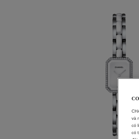
CO
CHA
và 
có 
có 