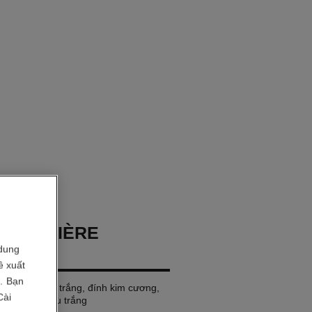
 PREMIÈRE
dung
C
ề xuất
i. Bạn
lực cao màu trắng, đính kim cương,
Cài
 sơn mài màu trắng