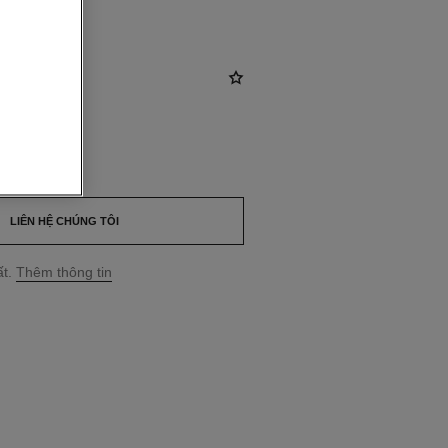
32
ND
*
LIÊN HỆ CHÚNG TÔI
t.
Thêm thông tin