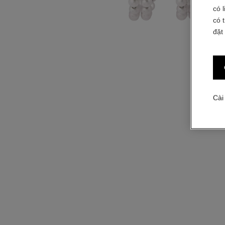
có 
có 
đặt
Cài