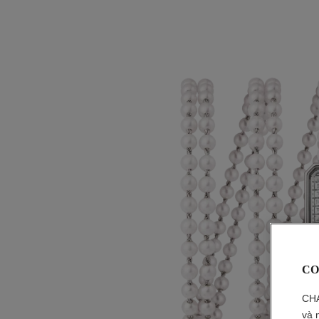
CO
CHA
và 