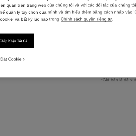
ĐỒNG HỒ
liên quan trên trang web của chúng tôi và với các đối tác của chúng tô
thể quản lý tùy chọn của mình và tìm hiểu thêm bằng cách nhấp vào '
 cookie' và bất kỳ lúc nào trong
Chính sách quyền riêng tư
.
Vàng trắng và ngọ
Xem thêm chi tiết
Tham chiếu H20
Chấp Nhận Tất Cả
2 489 000 000
 Đặt Cookie
↩
*Giá bán lẻ đề xuấ