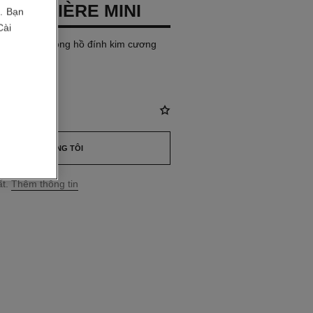
 PREMIÈRE MINI
i. Bạn
Cài
c trai, mặt đồng hồ đính kim cương
32
 VND
*
LIÊN HỆ CHÚNG TÔI
t.
Thêm thông tin