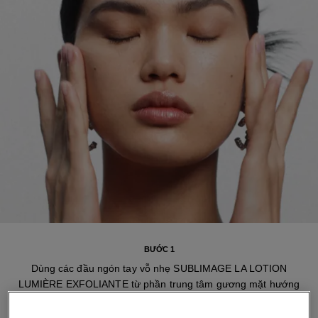
BƯỚC 1
Dùng các đầu ngón tay vỗ nhẹ SUBLIMAGE LA LOTION
LUMIÈRE EXFOLIANTE từ phần trung tâm gương mặt hướng
ra ngoài, tránh tiếp xúc vùng mắt.