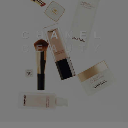
Chanel beauty
C
H
A
N
E
L
B
E
A
U
T
Y