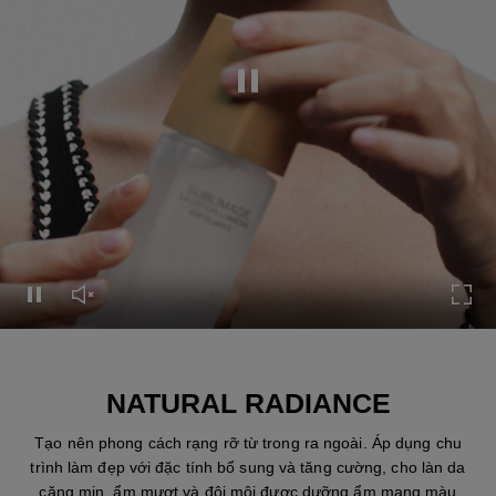
Tạm dừng video
Tạm dừng video
Mở tiếng video
Mở T
NATURAL RADIANCE
Tạo nên phong cách rạng rỡ từ trong ra ngoài. Áp dụng chu
trình làm đẹp với đặc tính bổ sung và tăng cường, cho làn da
căng mịn, ẩm mượt và đôi môi được dưỡng ẩm mang màu