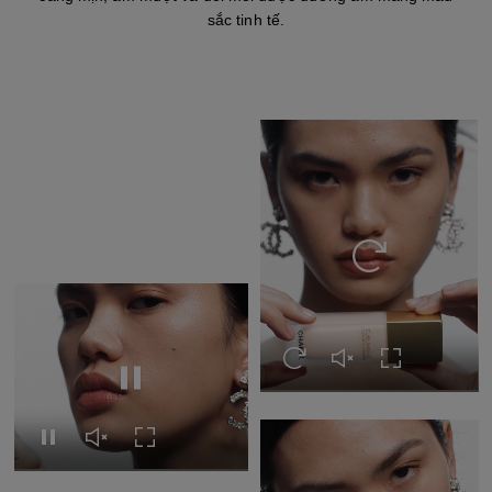
sắc tinh tế.
Xem lại video
Xem lại video
Mở tiếng video
Mở Tràn màn 
Tạm dừng video
Tạm dừng video
Mở tiếng video
Mở Tràn màn hình