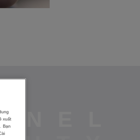
A
N
E
L
dung
ề xuất
i. Bạn
Cài