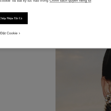
B
E
 cookie' và bất kỳ lúc nào trong
Chính sách quyền riêng tư
.
Chấp Nhận Tất Cả
 Đặt Cookie