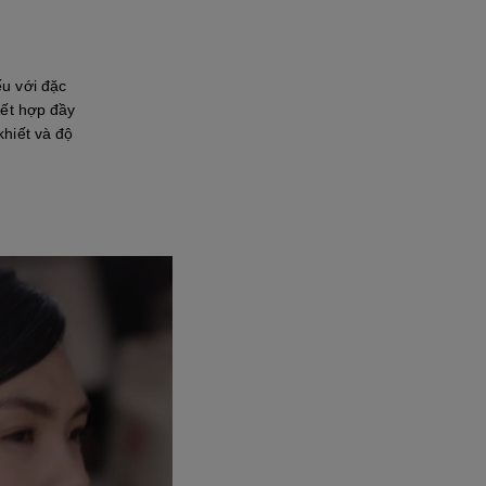
u với đặc
kết hợp đầy
khiết và độ
lại video