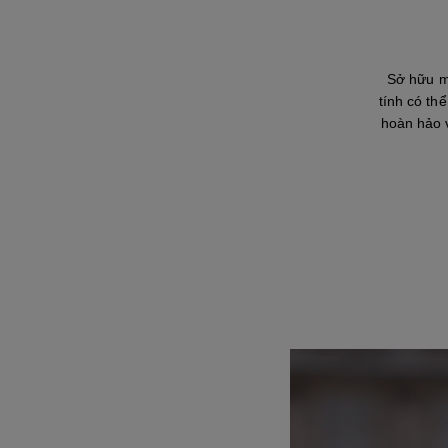
Tạm dừng video
Mở tiếng video
Sở hữu m
tính có th
hoàn hảo v