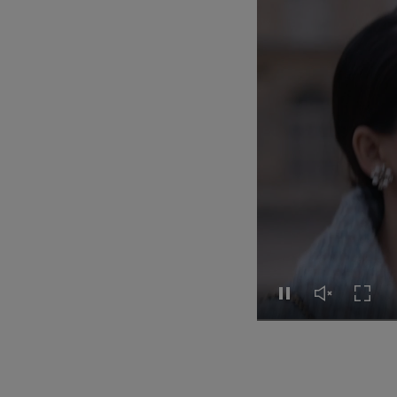
Tạm dừng video
Mở tiếng vid
Mở Tr