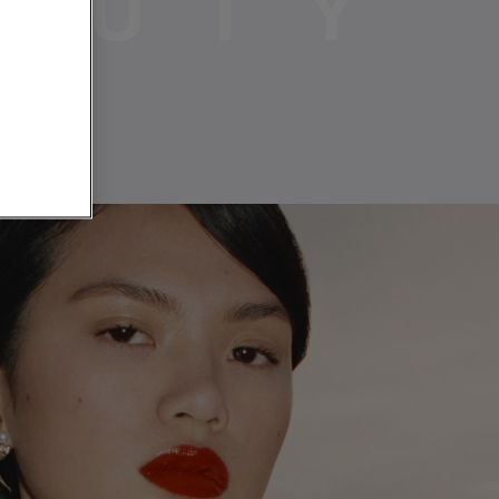
A
U
T
Y