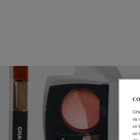
CO
CHA
và 
có 
có 