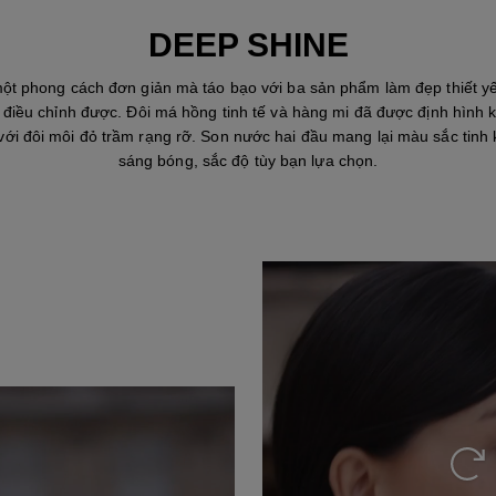
Mở Tràn màn hình
DEEP SHINE
ột phong cách đơn giản mà táo bạo với ba sản phẩm làm đẹp thiết yế
ể điều chỉnh được. Đôi má hồng tinh tế và hàng mi đã được định hình 
ới đôi môi đỏ trầm rạng rỡ. Son nước hai đầu mang lại màu sắc tinh 
sáng bóng, sắc độ tùy bạn lựa chọn.
Xem 