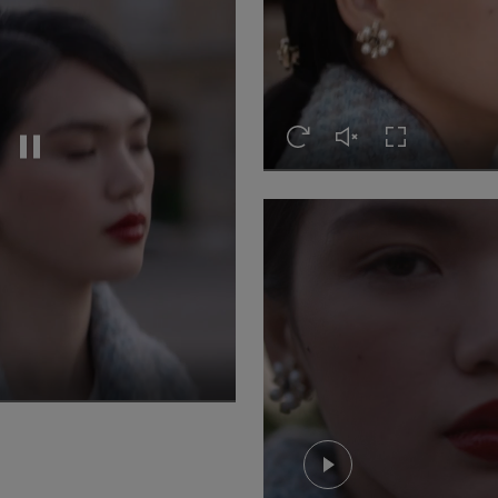
Xem lại video
Mở tiếng video
Mở Tràn màn 
Tạm dừng video
eo
àn màn hình
Xem video