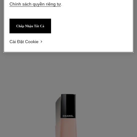
Chính sách quyền riêng tư
.
BƯỚC 2
Chấp Nhận Tất Cả
Nhỏ một giọt dầu dưỡng L’HUILE CAMÉLIA lên từng móng tay
và thoa đều cho dầu thẩm thấu. Dùng dụng cụ hỗ trợ, đẩy nhẹ
phần biểu bì trên móng về phía sau nếu cần thiết.
Cài Đặt Cookie