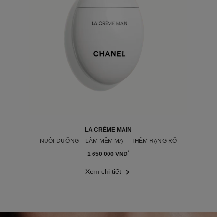
LA CRÈME MAIN
NUÔI DƯỠNG – LÀM MỀM MẠI – THÊM RẠNG RỠ
Tham chiếu \u0020 133850
*
1 650 000 VND
Xem chi tiết