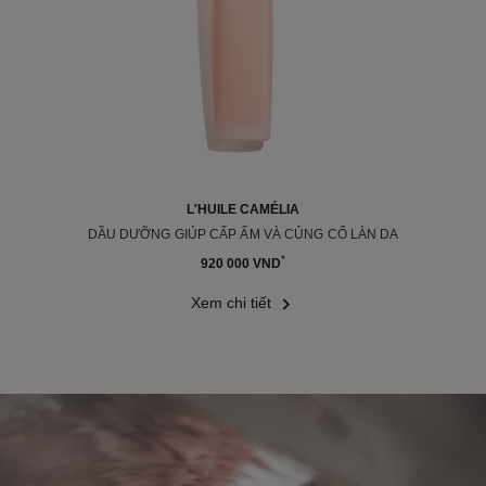
L'HUILE CAMÉLIA
DẦU DƯỠNG GIÚP CẤP ẨM VÀ CỦNG CỐ LÀN DA
Tham chiếu \u0020 158260
*
920 000 VND
Xem chi tiết