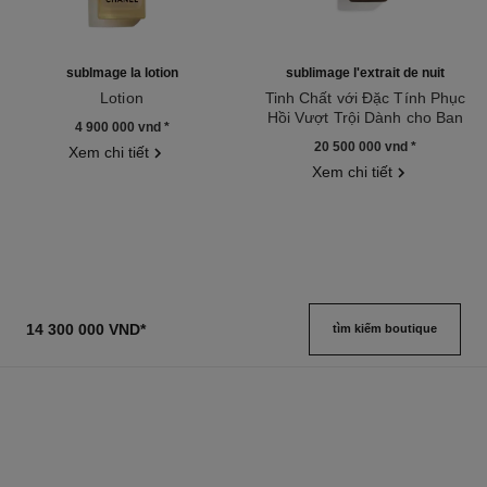
sublmage la lotion
sublimage l'extrait de nuit
Lotion
Tinh Chất với Đặc Tính Phục
Tham chiếu 133070
Hồi Vượt Trội Dành cho Ban
4 900 000 vnd
*
Tham chiếu 144870
Đêm
20 500 000 vnd
*
Xem chi tiết
Xem chi tiết
14 300 000 VND
*
tìm kiếm boutique