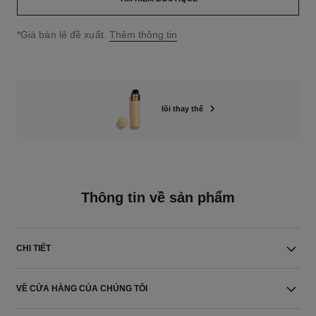
↩
*Giá bán lẻ đề xuất.
Thêm thông tin
lõi thay thế
Thông tin về sản phẩm
CHI TIẾT
VỀ CỬA HÀNG CỦA CHÚNG TÔI