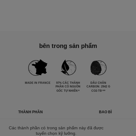
bên trong sản phẩm
MADE IN FRANCE
97% CÁC THÀNH
DẤU CHÂN
PHẦN CÓ NGUỒN
CARBON: 2942 G
*
**
GỐC TỰ NHIÊN
CO2-TĐ
THÀNH PHẦN
BAO BÌ
Các thành phần có trong sản phẩm này đã được
tuyển chọn kỹ lưỡng.