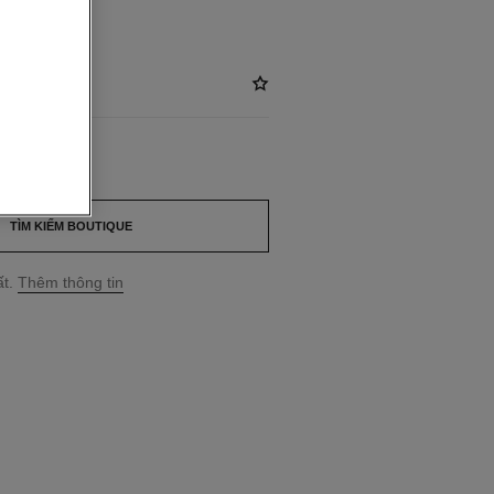
350
*
TÌM KIẾM BOUTIQUE
t.
Thêm thông tin