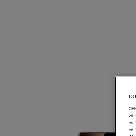
CO
CHA
và 
có 
có 