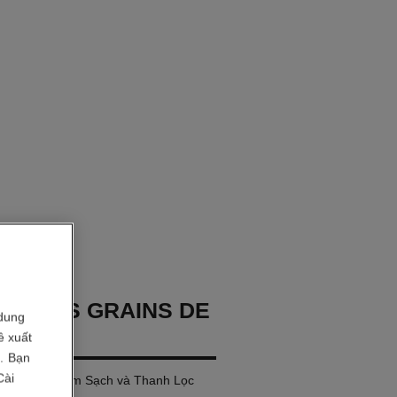
GE LES GRAINS DE
dung
ề xuất
i. Bạn
Cài
Vượt Trội: Làm Sạch và Thanh Lọc