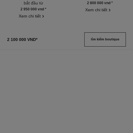
Tham chiếu 133325
Tham chiếu 141020
bắt đầu từ
2 800 000 vnd
*
2 950 000 vnd
*
Xem chi tiết
Xem chi tiết
2 100 000 VND
*
tìm kiếm boutique