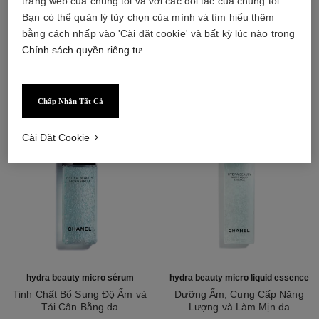
trang web của chúng tôi và với các đối tác của chúng tôi.
Bạn có thể quản lý tùy chọn của mình và tìm hiểu thêm
bằng cách nhấp vào 'Cài đặt cookie' và bất kỳ lúc nào trong
sản phẩm kết hợp
Chính sách quyền riêng tư
.
Chấp Nhận Tất Cả
Cài Đặt Cookie
hydra beauty micro sérum
hydra beauty micro liquid essence
Tinh Chất Bổ Sung Độ Ẩm và
Dưỡng Ẩm, Cung Cấp Năng
Tái Cân Bằng da
Lượng và Làm Mịn da