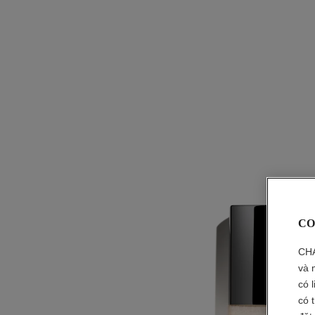
CO
CHA
và 
có 
có 