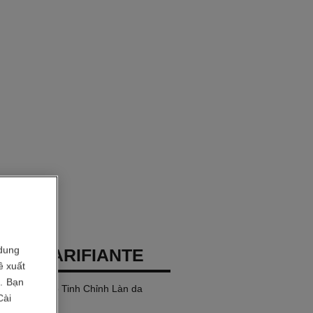
dung
SE CLARIFIANTE
ề xuất
i. Bạn
ng Bọt Giúp Tinh Chỉnh Làn da
Cài