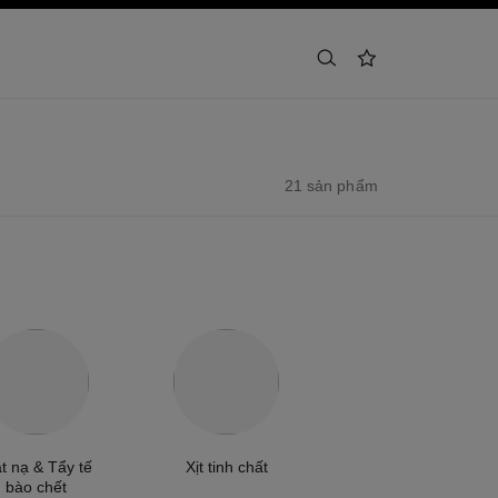
tìm kiếm
danh sách yêu thích
21 sản phẩm
t nạ & Tẩy tế
Xịt tinh chất
bào chết