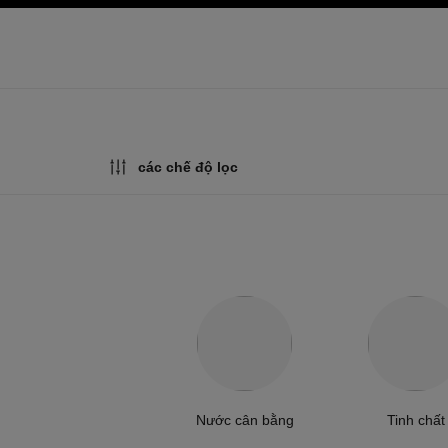
ính
bật chế độ tương phản cao
các chế độ lọc
Nước cân bằng
Tinh chất