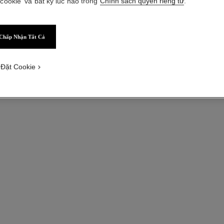
 cookie' và bất kỳ lúc nào trong
Chính sách quyền riêng tư
.
Chấp Nhận Tất Cả
 Đặt Cookie
hydra beauty crème
Kem Dưỡng Ẩm Bảo Vệ và Giúp da Rạng Rỡ
Tham chiếu 143030
Tham chiế
2 100 000 vnd
*
Xem chi tiết