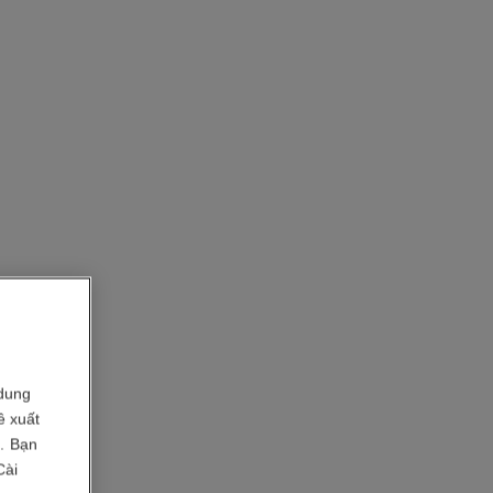
dung
ề xuất
i. Bạn
Cài