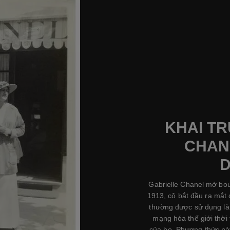
KHAI T
CHAN
D
Gabrielle Chanel mở bou
1913, cô bắt đầu ra mắt 
thường được sử dụng làm
mạng hóa thế giới thời
của họ. Phương thức nà