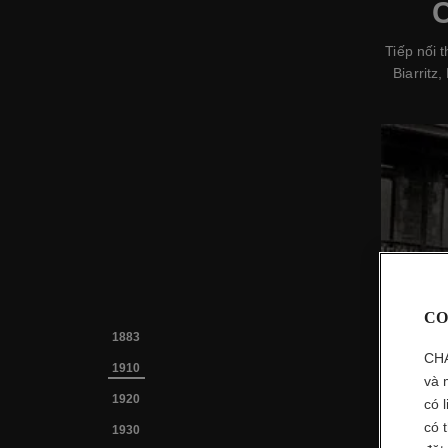
Tiếp nối 
Biarritz
CO
1883
CHA
1910
và 
1920
có 
có 
1930