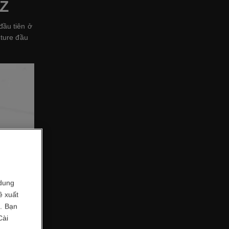
Z
đầu tiên ở
uture đầu
dung
ề xuất
i. Bạn
Cài