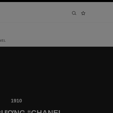
tìm kiếm
danh sách yêu thích
Quay lại trang lị
NEL
1910
RƯƠNG “CHANEL