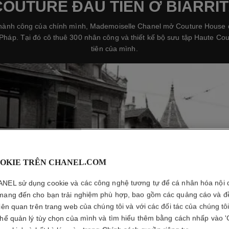
COUTURE ĐẦU TIÊN Ở BIARRIT
thành công của chính mình, Mademoiselle Chanel mở Couture House 
, Pháp. Tại đó cô thuê 300 nhân công và thiết kế bộ sưu tập Haute Co
tiên của mình.
OKIE TRÊN CHANEL.COM
NEL sử dụng cookie và các công nghệ tương tự để cá nhân hóa nội 
mang đến cho bạn trải nghiệm phù hợp, bao gồm các quảng cáo và đ
liên quan trên trang web của chúng tôi và với các đối tác của chúng tô
thể quản lý tùy chọn của mình và tìm hiểu thêm bằng cách nhấp vào '