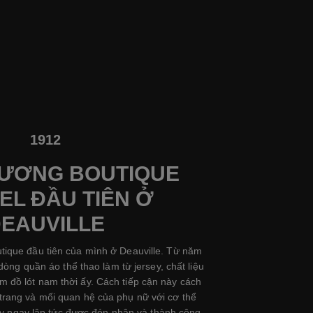
1912
RƯƠNG BOUTIQUE
EL ĐẦU TIÊN Ở
EAUVILLE
tique đầu tiên của mình ở Deauville. Từ năm
dòng quần áo thể thao làm từ jersey, chất liệu
 đồ lót nam thời ấy. Cách tiếp cận này cách
 trang và mối quan hệ của phụ nữ với cơ thể
y ngay lập tức được đón nhận và thành công