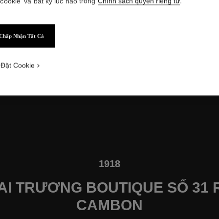
 cookie' và bất kỳ lúc nào trong
Chính sách quyền riêng tư
.
Chấp Nhận Tất Cả
Haute Couture ở Biarritz, 1931
 Đặt Cookie
Hiện danh đề
1918
AI TRƯƠNG BOUTIQUE SỐ 31 
CAMBON