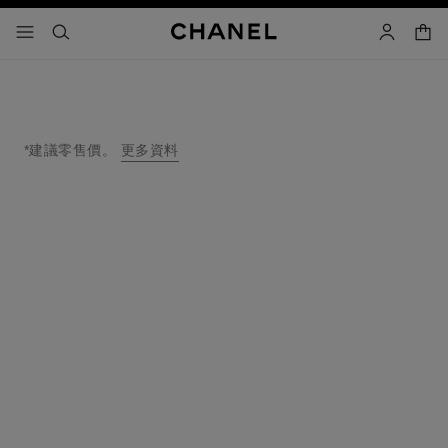
啟用高對比
購物
選單 - 主導覽
- 主選單
搜尋
帳戶
*建議零售價。
更多資料
↩