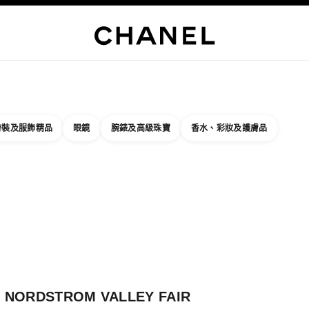
限定推出
物
製服
服飾名品
頂級珠寶
高級珠寶
腕錶
眼鏡
香氛
彩妝
保養
關於
時裝及服飾精品
眼鏡
腕錶及高級珠寶
香水、彩妝及護膚品
結果依據：
件
近的精品店/專賣店
品店卡片 NORDSTROM VALLEY FAIR
NORDSTROM VALLEY FAIR