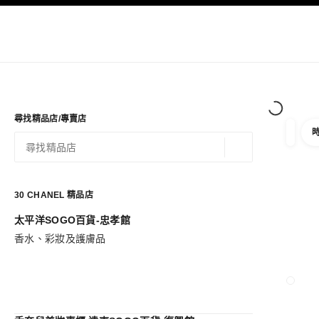
選單
啟用高對比
精品店
線上購
品牌
高級訂
尋找精品店/專賣店
篩選
篩選條
地理定位 - 尋找附
相關建議會顯示在此搜尋列下方
0 有相關建議
30
CHANEL 精品店
太平洋SOGO百貨-忠孝館
前往篩選條件
香水、彩妝及護膚品
關閉精