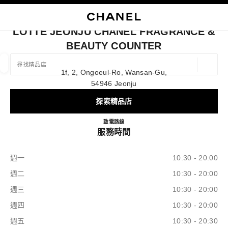
啟用高對比
關閉精品店卡片 LOTTE JEONJU CHANEL FRAGRANCE & BEAUT
主選單
主選單
搜尋
購
我
LOTTE JEONJU CHANEL FRAGRANCE &
BEAUTY COUNTER
尋找精品店/專賣店
地理定
1f, 2, Ongoeul-Ro, Wansan-Gu,
相關建議會顯示在此搜尋列下方
0 有相關建議
54946 Jeonju
探索精品店
時裝及服飾精品
眼鏡
腕錶及高級珠寶
香水、彩妝及護膚
篩選結果依據：
篩選條件
Lotte Jeonju CHANEL Fragrance
致電
+82 63 289 3163
路線
服務時間
週一
10:30 - 20:00
週二
10:30 - 20:00
週三
10:30 - 20:00
週四
10:30 - 20:00
週五
10:30 - 20:30