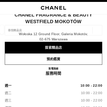
啟用高對比
關閉精品店卡片 CHANEL FRAGRANCE & BEAUTY WESTFIELD 
主選單
主選單
搜尋
購
我
CHANEL FRAGRANCE & BEAUTY
WESTFIELD MOKOTÓW
尋找精品店/專賣店
地理定
Wołoska 12 Ground Floor, Galeria Mokotóv,
相關建議會顯示在此搜尋列下方
0 有相關建議
02-675 Warszawa
探索精品店
時裝及服飾精品
眼鏡
腕錶及高級珠寶
香水、彩妝及護膚
篩選結果依據：
篩選條件
預約鑑賞
CHANEL Fragrance & Beauty We
致電
882435652
路線
服務時間
週一
10:00 - 22:00
週二
10:00 - 22:00
週三
10:00 - 22:00