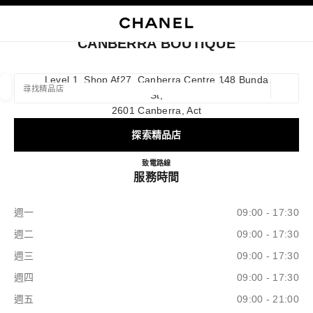
啟用高對比
關閉精品店卡片 CANBERRA BOUTIQUE
主選單
主選單
搜尋
購
我
CANBERRA BOUTIQUE
尋找精品店/專賣店
Level 1, Shop Af27, Canberra Centre 148 Bunda
St,
地理定
相關建議會顯示在此搜尋列下方
0 有相關建議
2601 Canberra, Act
探索精品店
時裝及服飾精品
眼鏡
腕錶及高級珠寶
香水、彩妝及護膚
篩選結果依據：
篩選條件
CANBERRA BOUTIQUE
致電
1300 242 635
路線
服務時間
週一
09:00 - 17:30
週二
09:00 - 17:30
週三
09:00 - 17:30
週四
09:00 - 17:30
週五
09:00 - 21:00