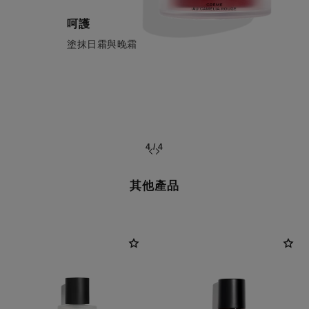
呵護
塗抹日霜與晚霜
4
/
4
其他產品