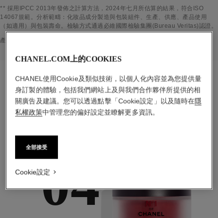
返回標題↩
** 採用IPCC 2013年發佈之計算方法，2024年七月所估算的結果，符合ISO
14067規範。分析範疇：化妝品成分製造與包裝組件、生產、供應、產品使用
（如適用）與包裝壽命。檢驗方式通過必維國際檢驗集團(Bureau Veritas)認證。
返回標題↩
產品內容物資訊係根據 2024年七月所蒐集並經驗證之資訊為基準。
CHANEL.COM上的COOKIES
CHANEL使用Cookie及類似技術，以個人化內容並為您提供量
身訂製的體驗，包括我們網站上及與我們合作夥伴所提供的相
關廣告及建議。您可以透過點擊「Cookie設定」以及隨時在
重點保養程序
隱
私權政策
中管理您的偏好設定並瞭解更多資訊。
全部接受
04
Cookie設定