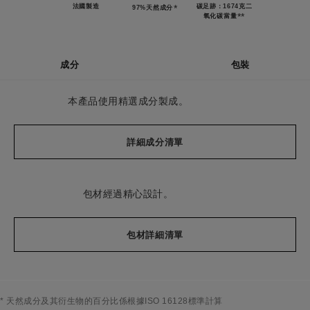
法國製造
*
碳足跡：1674克二
97%天然成分
**
氧化碳當量
成分
包裝
本產品使用精選成分製成。
詳細成分清單
包材經過精心設計。
包材詳細清單
* 天然成分及其衍生物的百分比係根據ISO 16128標準計算