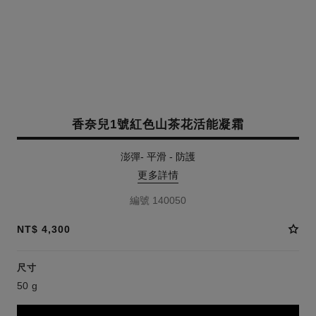
香奈兒1號紅色山茶花活能凝霜
澎彈- 平滑 - 防護
更多詳情
編號 140050
NT$ 4,300
尺寸
50 g