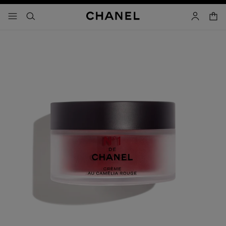
啟用高對比
購物
選單 - 主導覽
- 主選單
搜尋
帳戶