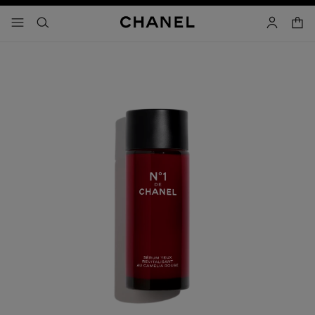
啟用高對比
購物
選單 - 主導覽
- 主選單
搜尋
帳戶