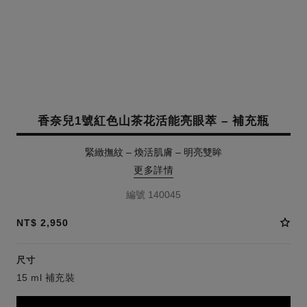
香奈兒1號紅色山茶花活能亮眼萃 – 補充瓶
緊緻撫紋 – 煥活肌膚 – 明亮雙眸
更多詳情
編號 140045
NT$ 2,950
尺寸
15 ml 補充裝