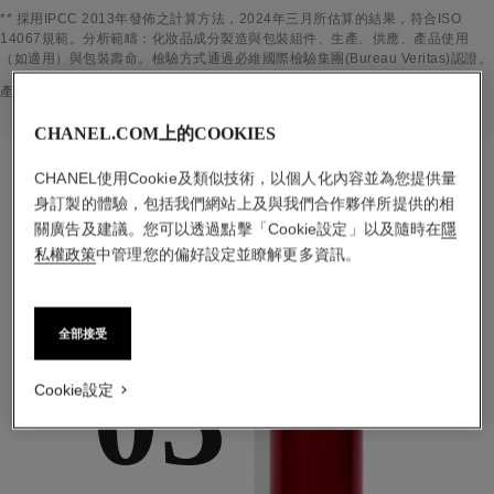
返回標題↩
** 採用IPCC 2013年發佈之計算方法，2024年三月所估算的結果，符合ISO
14067規範。分析範疇：化妝品成分製造與包裝組件、生產、供應、產品使用
（如適用）與包裝壽命。檢驗方式通過必維國際檢驗集團(Bureau Veritas)認證。
返回標題↩
產品內容物資訊係根據 2024年三月所蒐集並經驗證之資訊為基準。
CHANEL.COM上的COOKIES
CHANEL使用Cookie及類似技術，以個人化內容並為您提供量
身訂製的體驗，包括我們網站上及與我們合作夥伴所提供的相
關廣告及建議。您可以透過點擊「Cookie設定」以及隨時在
重點保養程序
隱
私權政策
中管理您的偏好設定並瞭解更多資訊。
全部接受
03
Cookie設定