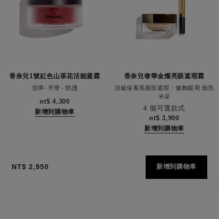
香奈兒1號紅色山茶花活能凝霜
香奈兒奢華金燦亮眼遮瑕霜
澎彈- 平滑 - 防護
頂級保養系眼部遮瑕：修飾眼周 煥亮
編號140050
光采
nt$ 4,300
編號131882
4 個可選款式
新增到購物車
nt$ 3,900
新增到購物車
NT$ 2,950
新增到購物車