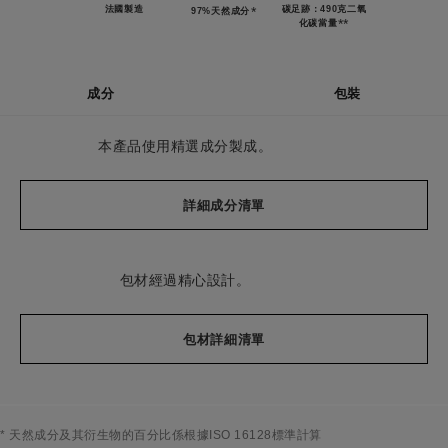
法國製造
*
碳足跡：490克二氧
97%天然成分
**
化碳當量
成分
包裝
本產品使用精選成分製成。
詳細成分清單
包材經過精心設計。
包材詳細清單
* 天然成分及其衍生物的百分比係根據ISO 16128標準計算