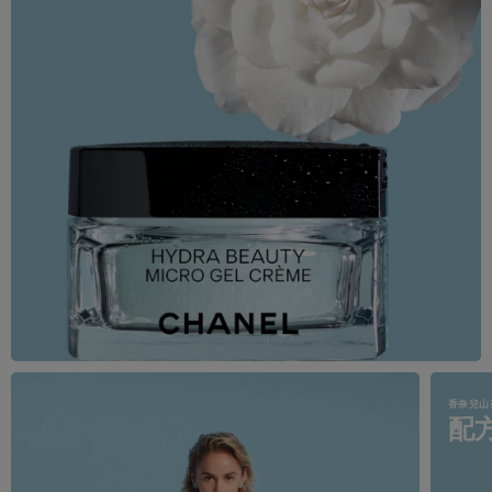
香奈兒山
配