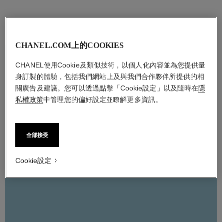
暫停裝飾影片
使用「
舒緩。
41
CHANEL.COM上的COOKIES
針
限量推出
CHANEL使用Cookie及類似技術，以個人化內容並為您提供量
香奈兒山茶花潤澤護唇精華
身訂製的體驗，包括我們網站上及與我們合作夥伴所提供的相
「香奈兒山茶花潤澤護唇精華」全新推出限量三入組，除常態經
關廣告及建議。您可以透過點擊「Cookie設定」以及隨時在
隱
典款外，更加入兩款全新香氣。青蘋果款散發蘋果清香，莓果款
私權政策
中管理您的偏好設定並瞭解更多資訊。
洋溢覆盆莓、黑醋栗與玫瑰氣息交織的調性。配方富含玻尿酸成
分，令唇部水潤飽滿，舒適修護，讓後續妝容完美服貼。
全部接受
新增到購物車
Cookie設定