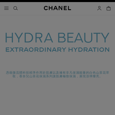
啟用高對比
購物
選單 - 主導覽
- 主選單
搜尋
帳戶
憑藉微流體科技精準作用於肌膚以及擁有非凡保濕能量的白色山茶花萃
取，香奈兒山茶花保濕系列讓肌膚極致保濕，展現澎彈燦亮。