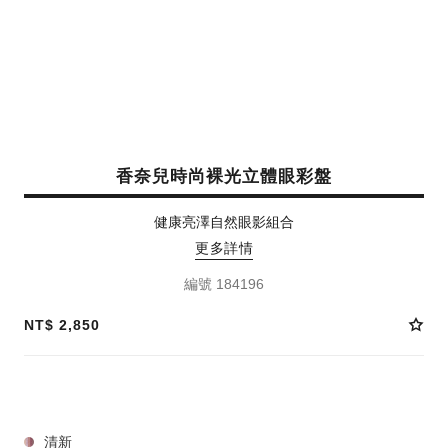
香奈兒時尚裸光立體眼彩盤
健康亮澤自然眼影組合
更多詳情
編號 184196
NT$ 2,850
8 色調 可選
清新