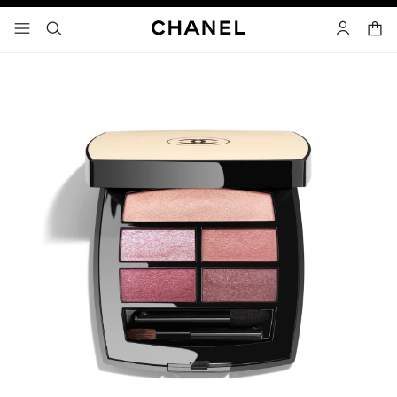
啟用高對比
購物
選單 - 主導覽
- 主選單
搜尋
帳戶