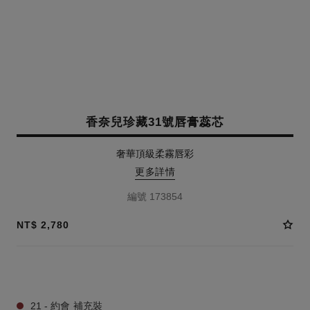
香奈兒珍藏31號唇膏蕊芯
奢華頂級柔霧唇彩
更多詳情
編號 173854
NT$ 2,780
15 色調 可選
21 - 約會 補充裝