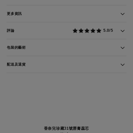
更多資訊
5.0/5
評論
包裝的藝術
配送及退貨
香奈兒珍藏31號唇膏蕊芯