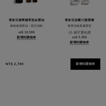
香奈兒奢華極萃肽金唇油
香奈兒珍藏31號唇膏
極致修護唇油：賦活強韌
奢華頂級柔霧唇彩
編號133650
編號171838
nt$ 10,500
15 個可選色調
新增到購物車
nt$ 5,550
新增到購物車
NT$ 2,780
新增到購物車