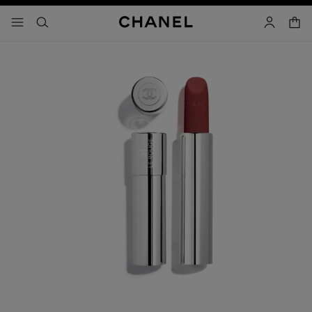
啟用高對比
購物
選單 - 主導覽
- 主選單
搜尋
帳戶