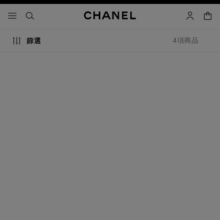
啟用高對比
購物
選單 - 主導覽
- 主選單
搜尋
帳戶
4項商品
篩選
香奈兒超炫耀持色唇萃
香奈兒超炫耀釉光唇萃
超持久液態唇彩
全新滋潤舒適持色釉光唇彩
編號175174
編號165065
8
8
個可選色調
14 色調
個可選色調
14 色調
另加
另加
nt$ 1,700
nt$ 1,700