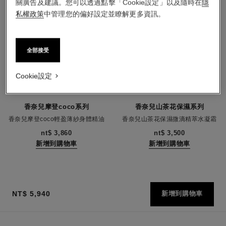
關廣告及建議。您可以透過點擊「Cookie設定」以及隨時在
隱
私權政策
中管理您的偏好設定並瞭解更多資訊。
全部接受
Cookie設定
香奈兒摩登coco系列
香奈兒山茶花保濕系列
香奈兒摩登coco輕盈薄紗身體精油
香奈兒山茶花保濕微滴精萃水凝霜
編號116700
編號141070
nt$ 3,860
nt$ 3,500
新增到購物車
新增到購物車
NT$ 5,940
新增到購物車