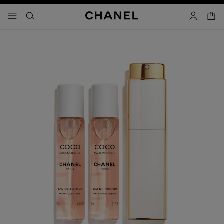
啟用高對比
購物
選單 - 主導覽
- 主選單
搜尋
帳戶